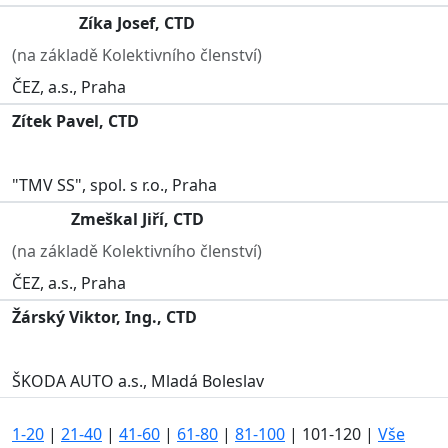
Zíka Josef, CTD
(na základě Kolektivního členství)
ČEZ, a.s., Praha
Zítek Pavel, CTD
"TMV SS", spol. s r.o., Praha
Zmeškal Jiří, CTD
(na základě Kolektivního členství)
ČEZ, a.s., Praha
Žárský Viktor, Ing., CTD
ŠKODA AUTO a.s., Mladá Boleslav
1-20
|
21-40
|
41-60
|
61-80
|
81-100
|
101-120
|
Vše