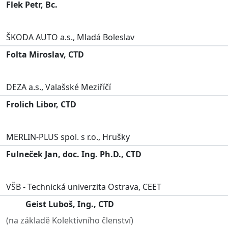
Flek Petr, Bc.
ŠKODA AUTO a.s., Mladá Boleslav
Folta Miroslav, CTD
DEZA a.s., Valašské Meziříčí
Frolich Libor, CTD
MERLIN-PLUS spol. s r.o., Hrušky
Fulneček Jan, doc. Ing. Ph.D., CTD
VŠB - Technická univerzita Ostrava, CEET
Geist Luboš, Ing., CTD
(na základě Kolektivního členství)