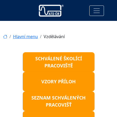
Hlavní menu
Vzdělávání
SCHVÁLENÉ ŠKOLÍCÍ
PRACOVIŠTĚ
VZORY PŘÍLOH
SEZNAM SCHVÁLENÝCH
PRACOVIŠŤ