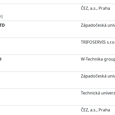
ČEZ, a.s., Praha
í)
CTD
Západočeská unive
TRIFOSERVIS s.r.o
D
W-Technika group 
Západočeská unive
Technická univerzi
ČEZ, a.s., Praha