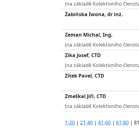
(na základě Kolektivního členstv
Żabińska Iwona, dr inż.
Zeman Michal, Ing.
(na základě Kolektivního členstv
Zíka Josef, CTD
(na základě Kolektivního členstv
Zítek Pavel, CTD
Zmeškal Jiří, CTD
(na základě Kolektivního členstv
1-20
|
21-40
|
41-60
|
61-80
|
8