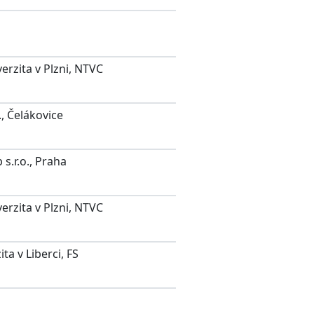
rzita v Plzni, NTVC
., Čelákovice
s.r.o., Praha
rzita v Plzni, NTVC
ta v Liberci, FS