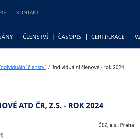
RIE
KONTAKT
GÁNY
ČLENSTVÍ
ČASOPIS
CERTIFIKACE
V
Individuální členství
Individuální členové - rok 2024
VÉ ATD ČR, Z.S. - ROK 2024
ČEZ, a.s., Praha
í)