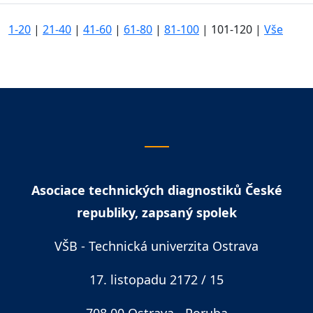
1-20
|
21-40
|
41-60
|
61-80
|
81-100
|
101-120
|
Vše
Asociace technických diagnostiků České
republiky, zapsaný spolek
VŠB - Technická univerzita Ostrava
17. listopadu 2172 / 15