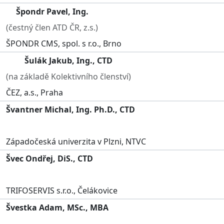
Špondr Pavel, Ing.
(čestný člen ATD ČR, z.s.)
ŠPONDR CMS, spol. s r.o., Brno
Šulák Jakub, Ing., CTD
(na základě Kolektivního členství)
ČEZ, a.s., Praha
Švantner Michal, Ing. Ph.D., CTD
Západočeská univerzita v Plzni, NTVC
Švec Ondřej, DiS., CTD
TRIFOSERVIS s.r.o., Čelákovice
Švestka Adam, MSc., MBA