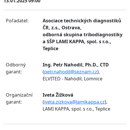
13.01.2025 09:00
Pořadatel:
Asociace technických diagnostiků
ČR, z.s., Ostrava,
odborná skupina tribodiagnostiky
a SŠP LAMI KAPPA, spol. s r.o.,
Teplice
Odborný
Ing. Petr Nahodil, Ph.D., CTD
garant:
(
petr.nahodil@seznam.cz
),
ELVITED - Nahodil, Lomnice
Organizační
Iveta Žižková
garant:
(
iveta.zizkova@lamikappa.cz
),
LAMI KAPPA, spol. s r.o., Teplice