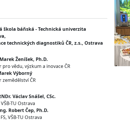
á škola báňská - Technická univerzita
va,
ce technických diagnostiků ČR, z.s., Ostrava
 Marek Ženíšek, Ph.D.
r pro vědu, výzkum a inovace ČR
Marek Výborný
r zemědělství ČR
RNDr. Václav Snášel, CSc.
 VŠB-TU Ostrava
Ing. Robert Čep, Ph.D.
FS, VŠB-TU Ostrava