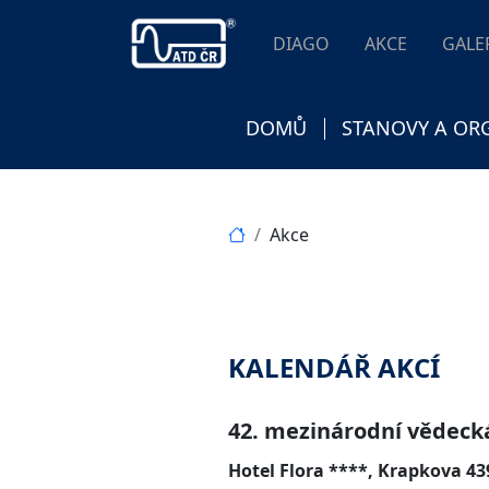
DIAGO
AKCE
GALE
DOMŮ
STANOVY A OR
Akce
KALENDÁŘ AKCÍ
42. mezinárodní vědeck
Hotel Flora ****, Krapkova 4