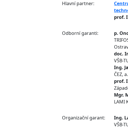
Hlavní partner:
Centr
techn
prof. 
Odborní garanti:
p. Ond
TRIFOS
Ostra
doc. I
VŠB-T
Ing. J
ČEZ, a
prof. 
Západo
Mgr. 
LAMI K
Organizační garant:
Ing. L
VŠB-TU