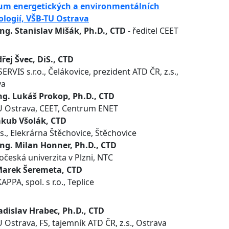
um energetických a environmentálních
ologií, VŠB-TU Ostrava
Ing. Stanislav Mišák, Ph.D., CTD
- ředitel CEET
řej Švec, DiS., CTD
ERVIS s.r.o., Čelákovice, prezident ATD ČR, z.s.,
va
ng. Lukáš Prokop, Ph.D., CTD
U Ostrava, CEET, Centrum ENET
akub Všolák, CTD
.s., Elekrárna Štěchovice, Štěchovice
Ing. Milan Honner, Ph.D., CTD
česká univerzita v Plzni, NTC
Marek Šeremeta, CTD
APPA, spol. s r.o., Teplice
adislav Hrabec, Ph.D., CTD
 Ostrava, FS, tajemník ATD ČR, z.s., Ostrava