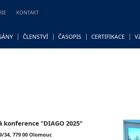
RIE
KONTAKT
GÁNY
ČLENSTVÍ
ČASOPIS
CERTIFIKACE
V
á konference "DIAGO 2025"
39/34, 779 00 Olomouc